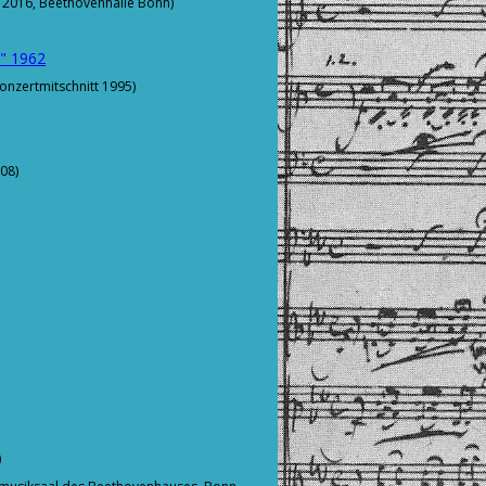
ni 2016, Beethovenhalle Bonn)
e" 1962
onzertmitschnitt 1995)
08)
)