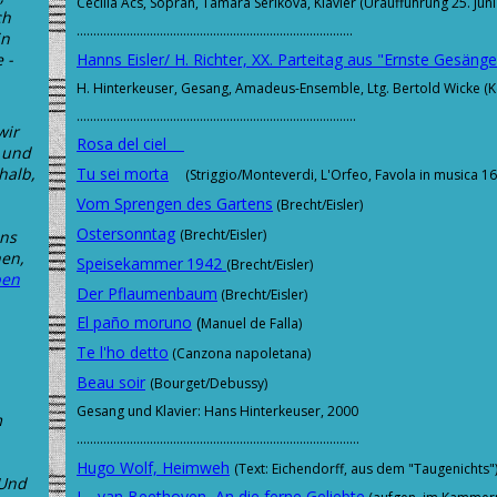
Cecilia Acs, Sopran, Tamara Serikova, Klavier (Uraufführung 25. Ju
ch
...................................................................................
in
Hanns Eisler/ H. Richter, XX. Parteitag aus "Ernste Gesäng
 -
H. Hinterkeuser, Gesang, Amadeus-Ensemble, Ltg. Bertold Wicke (K
....................................................................................
wir
Rosa del ciel
 und
Tu sei morta
halb,
(Striggio/Monteverdi, L'Orfeo, Favola in musica 16
Vom
Sprengen
des Gartens
(Brecht/Eisler)
Ostersonntag
(Brecht/Eisler)
uns
hen,
Speisekammer
1942
(Brecht/Eisler)
ben
Der Pflaumenbaum
(Brecht/Eisler)
El paño moruno
(
Manuel de Falla)
Te l'ho detto
(Canzona napoletana)
Beau soir
(Bourget/Debussy)
Gesang und Klavier: Hans Hinterkeuser, 2000
m
.....................................................................................
Hugo Wolf, Heimweh
(Text: Eichendorff, aus dem "Taugenichts"
 Und
L . van Beethoven, An die ferne Geliebte