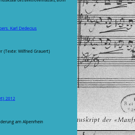
musiksaal des Beethovenhauses, Bonn
bers. Karl Dedecius
 (Texte: Wilfried Grauert)
rt) 2012
Wanderung am Alpenrhein