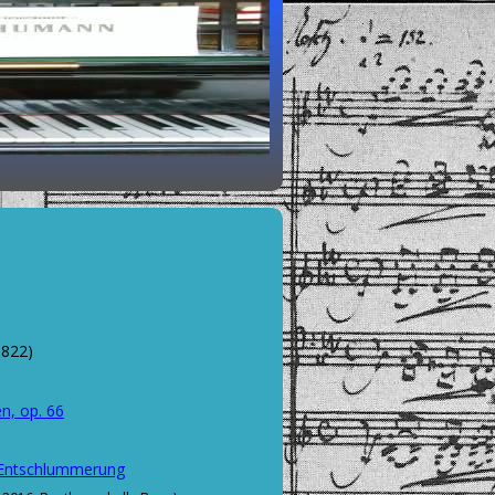
1822)
n, op. 66
, Entschlummerung