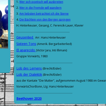
1.
Wer sich poetisch will ausbreiten
2.
W
er in die Fremde will wandern
3.
Am liebsten betrachtet ich die Sterne
4.
Die Bächlein von den Bergen springen
H. Hinterkeuser, Gesang, C. Ferencik-Lauer, Klavier
...........................................................................
Geusenlied
Arr. Hans Hinterkeuser
Sixteen Tons
(Amerik. Bergarbeiterlied)
El aparecido
(Victor Jara, Inti Illimani)
Gruppe Vorwärts, 1980
...............................................................................
Lob des Lernens
(Brecht/Eisler)
Lob der Dialektik
(Brecht/Eisler)
aus der Kantate "Die Mutter", aufgenommen August 1988 im Gewa
VorwärtsChorBonn, Ltg. Hans Hinterkeuser
...............................................................................
Beethoven 2020