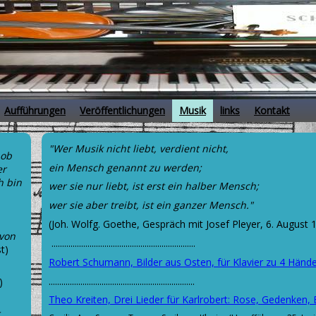
Aufführungen
Veröffentlichungen
Musik
links
Kontakt
"Wer Musik nicht liebt, verdient nicht,
 ob
ein Mensch genannt zu werden;
er
h bin
wer sie nur liebt, ist erst ein halber Mensch;
wer sie aber treibt, ist ein ganzer Mensch."
(Joh. Wolfg. Goethe, Gespräch mit Josef Pleyer, 6. August 
 von
....................................................................
st)
Robert Schumann, Bilder aus Osten, für Klavier zu 4 Hände
.....................................................................
)
Theo Kreiten, Drei Lieder für Karlrobert: Rose, Gedenken
,