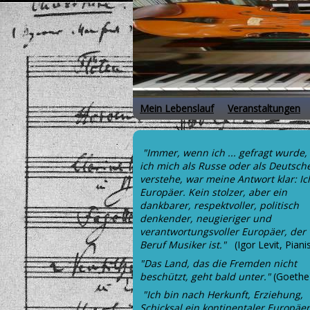
Mein Lebenslauf
Veranstaltungen
"Immer, wenn ich ... gefragt wurde,
ich mich als Russe oder als Deutsch
verstehe, war meine Antwort klar: Ic
Europäer. Kein stolzer, aber ein
dankbarer, respektvoller, politisch
denkender, neugieriger und
verantwortungsvoller Europäer, der
Beruf Musiker ist."
(Igor Levit, Piani
"Das Land, das die Fremden nicht
beschützt, geht bald unter."
(Goethe
"Ich bin nach Herkunft, Erziehung,
Schicksal ein kontinentaler Europäer